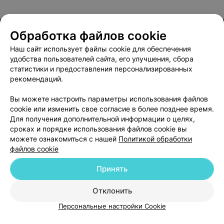
Обработка файлов cookie
Наш сайт использует файлы cookie для обеспечения
удобства пользователей сайта, его улучшения, сбора
О проекте
Новости проекта
Размещение рекламы
статистики и предоставления персонализированных
Медицинский маркетинг
Публичный договор
рекомендаций.
Пользовательское соглашение
Способы оплаты
Вы можете настроить параметры использования файлов
Вакансии
Партнеры
cookie или изменить свое согласие в более позднее время.
Написать руководителю 103.by
Для получения дополнительной информации о целях,
сроках и порядке использования файлов cookie вы
Написать в поддержку
можете ознакомиться с нашей
Политикой обработки
Персональные настройки cookie
файлов cookie
Обработка персональных данных
Принять
Отклонить
ВЫ ВЛАДЕЛЕЦ?
Персональные настройки Cookie