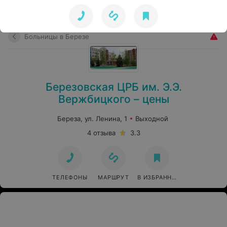
Больницы в Березе
Березовская ЦРБ им. Э.Э.
Вержбицкого – цены
Береза, ул. Ленина, 1
Выходной
4 отзыва
3.3
ТЕЛЕФОНЫ
МАРШРУТ
В ИЗБРАННОЕ