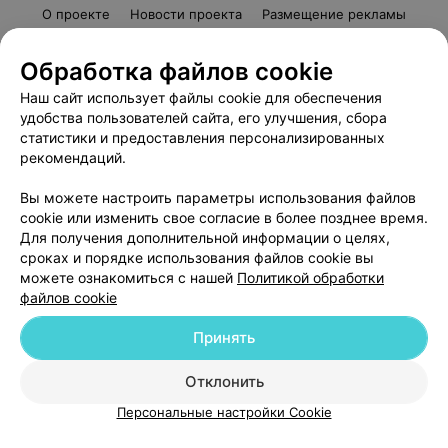
О проекте
Новости проекта
Размещение рекламы
Медицинский маркетинг
Публичный договор
Обработка файлов cookie
Пользовательское соглашение
Способы оплаты
Наш сайт использует файлы cookie для обеспечения
Вакансии
Партнеры
удобства пользователей сайта, его улучшения, сбора
Написать руководителю 103.by
статистики и предоставления персонализированных
Написать в поддержку
рекомендаций.
Персональные настройки cookie
Вы можете настроить параметры использования файлов
Обработка персональных данных
cookie или изменить свое согласие в более позднее время.
Для получения дополнительной информации о целях,
сроках и порядке использования файлов cookie вы
можете ознакомиться с нашей
Политикой обработки
файлов cookie
Принять
© 2026 ООО «Артокс Лаб», УНП 191700409
| 220012, Республика Беларусь,
г. Минск, улица Толбухина, 2, пом. 16 | help@103.by
Отклонить
ВЫ ВЛАДЕЛЕЦ?
Служба поддержки
+375 291212755
Персональные настройки Cookie