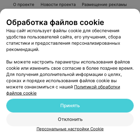
О проекте
Новости проекта
Размещение рекламы
Медицинский маркетинг
Публичный договор
Обработка файлов cookie
Пользовательское соглашение
Способы оплаты
Наш сайт использует файлы cookie для обеспечения
Вакансии
Партнеры
удобства пользователей сайта, его улучшения, сбора
Написать руководителю 103.by
статистики и предоставления персонализированных
Написать в поддержку
рекомендаций.
Персональные настройки cookie
Вы можете настроить параметры использования файлов
Обработка персональных данных
cookie или изменить свое согласие в более позднее время.
Для получения дополнительной информации о целях,
сроках и порядке использования файлов cookie вы
можете ознакомиться с нашей
Политикой обработки
файлов cookie
Принять
© 2026 ООО «Артокс Лаб», УНП 191700409
| 220012, Республика Беларусь,
г. Минск, улица Толбухина, 2, пом. 16 | help@103.by
Отклонить
ВЫ ВЛАДЕЛЕЦ?
Служба поддержки
+375 291212755
Персональные настройки Cookie