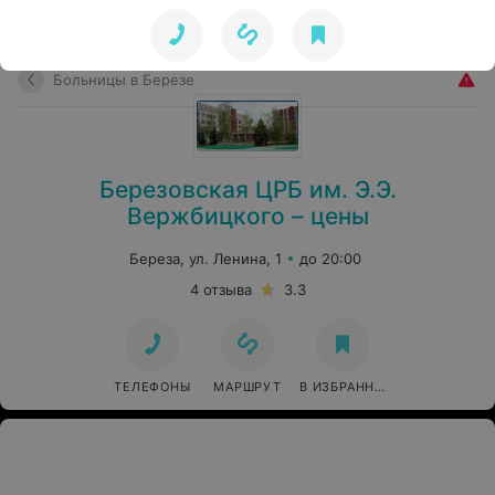
Больницы в Березе
Березовская ЦРБ им. Э.Э.
Вержбицкого – цены
Береза, ул. Ленина, 1
до 20:00
4 отзыва
3.3
ТЕЛЕФОНЫ
МАРШРУТ
В ИЗБРАННОЕ