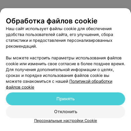
Обработка файлов cookie
Наш сайт использует файлы cookie для обеспечения
удобства пользователей сайта, его улучшения, сбора
О проекте
Новости проекта
Размещение рекламы
статистики и предоставления персонализированных
Медицинский маркетинг
Публичный договор
рекомендаций.
Пользовательское соглашение
Способы оплаты
Вы можете настроить параметры использования файлов
Вакансии
Партнеры
cookie или изменить свое согласие в более позднее время.
Написать руководителю 103.by
Для получения дополнительной информации о целях,
сроках и порядке использования файлов cookie вы
Написать в поддержку
можете ознакомиться с нашей
Политикой обработки
Персональные настройки cookie
файлов cookie
Обработка персональных данных
Принять
Отклонить
ВЫ ВЛАДЕЛЕЦ?
Персональные настройки Cookie