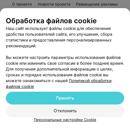
О проекте
Новости проекта
Размещение рекламы
Медицинский маркетинг
Публичный договор
Обработка файлов cookie
Пользовательское соглашение
Способы оплаты
Наш сайт использует файлы cookie для обеспечения
Вакансии
Партнеры
удобства пользователей сайта, его улучшения, сбора
Написать руководителю 103.by
статистики и предоставления персонализированных
Написать в поддержку
рекомендаций.
Персональные настройки cookie
Вы можете настроить параметры использования файлов
Обработка персональных данных
cookie или изменить свое согласие в более позднее время.
Для получения дополнительной информации о целях,
сроках и порядке использования файлов cookie вы
можете ознакомиться с нашей
Политикой обработки
файлов cookie
Принять
© 2026 ООО «Артокс Лаб», УНП 191700409
| 220012, Республика Беларусь,
г. Минск, улица Толбухина, 2, пом. 16 | help@103.by
Отклонить
ВЫ ВЛАДЕЛЕЦ?
Служба поддержки
+375 291212755
Персональные настройки Cookie