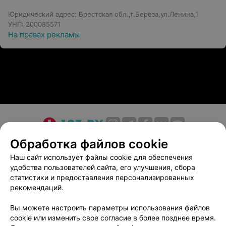
Юридический адрес: Брестская обл.,г.Береза,ул.Ленина,1
УНП: 200085571
На правах рекламы
О проекте
Новости проекта
Размещение рекламы
Обработка файлов cookie
Медицинский маркетинг
Публичный договор
Наш сайт использует файлы cookie для обеспечения
удобства пользователей сайта, его улучшения, сбора
Пользовательское соглашение
Способы оплаты
статистики и предоставления персонализированных
Вакансии
Партнеры
рекомендаций.
Написать руководителю 103.by
Вы можете настроить параметры использования файлов
Написать в поддержку
cookie или изменить свое согласие в более позднее время.
Персональные настройки cookie